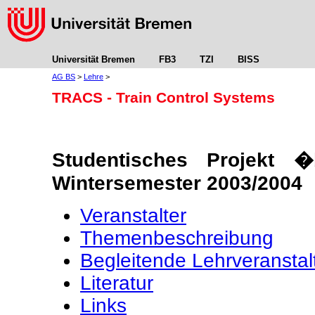
Universität Bremen
FB3
TZI
BISS
AG BS
>
Lehre
>
TRACS - Train Control Systems
Studentisches Projekt 
Wintersemester 2003/2004
Veranstalter
Themenbeschreibung
Begleitende Lehrveransta
Literatur
Links