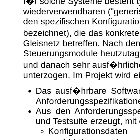
f�r solche Systeme besteht 
wiederverwendbaren ("gener
den spezifischen Konfigurati
bezeichnet), die das konkre
Gleisnetz betreffen. Nach de
Steuerungsmodule heutzutage
und danach sehr ausf�hrlic
unterzogen. Im Projekt wird e
Das ausf�hrbare Softwar
Anforderungsspezifikation
Aus den Anforderungsspezi
und Testsuite erzeugt, mit 
Konfigurationsdaten