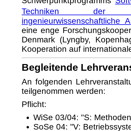
Schwerpunktprogramms
Soft
Techniken der Sof
ingenieurwissenschaftlich
eine enge Forschungskooperat
Denmark (Lyngby, Kopenhag
Kooperation auf internationa
Begleitende Lehrveran
An folgenden Lehrveranstalt
teilgenommen werden:
Pflicht:
WiSe 03/04: "S: Methoden d
SoSe 04: "V: Betriebssyst