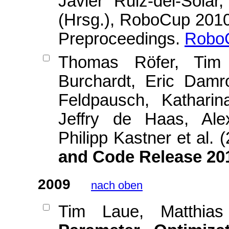
Javier Ruiz-del-Sola
(Hrsg.), RoboCup 201
Preproceedings.
RoboC
Thomas Röfer, Tim 
Burchardt, Eric Damr
Feldpausch, Katharin
Jeffry de Haas, Ale
Philipp Kastner et al. 
and Code Release 20
2009
nach oben
Tim Laue, Matthia