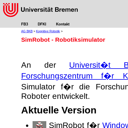
FB3
DFKI
Kontakt
AG BKB
>
Kognitive Robotik
>
SimRobot - Robotiksimulator
An der
Universit�t 
Forschungszentrum f�r K�n
Simulator f�r die Forschu
Roboter entwickelt.
Aktuelle Version
SimRobot f�r
Window