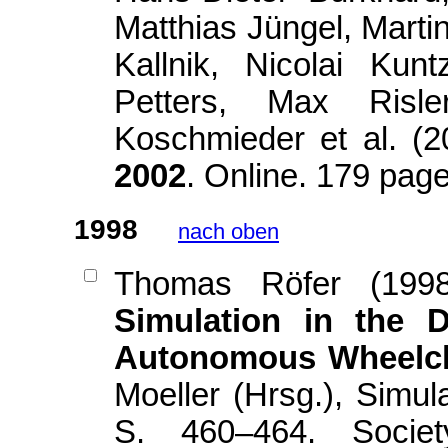
Matthias Jüngel, Marti
Kallnik, Nicolai Kun
Petters, Max Risl
Koschmieder et al. (
2002
. Online. 179 pa
1998
nach oben
Thomas Röfer (199
Simulation in the 
Autonomous Wheelch
Moeller (Hrsg.), Simul
S. 460–464. Societ