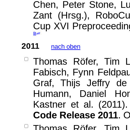
Chen, Peter Stone, Lu
Zant (Hrsg.), RoboC
Cup XVI Preproceedin
2011
nach oben
Thomas Röfer, Tim La
Fabisch, Fynn Feldpau
Graf, Thijs Jeffry d
Humann, Daniel Hons
Kastner et al. (2011)
Code Release 2011
. 
Thomas Röfer, Tim La