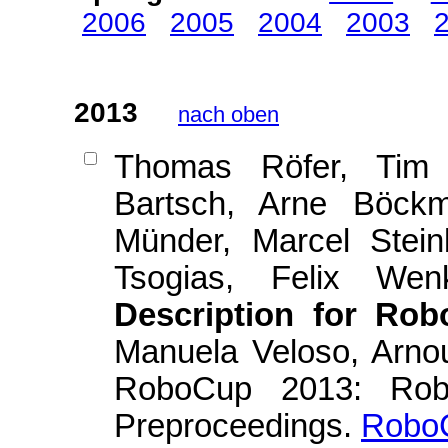
2006
2005
2004
2003
2013
nach oben
Thomas Röfer, Tim L
Bartsch, Arne Böck
Münder, Marcel Stein
Tsogias, Felix We
Description for Ro
Manuela Veloso, Arnou
RoboCup 2013: Rob
Preproceedings.
RoboC